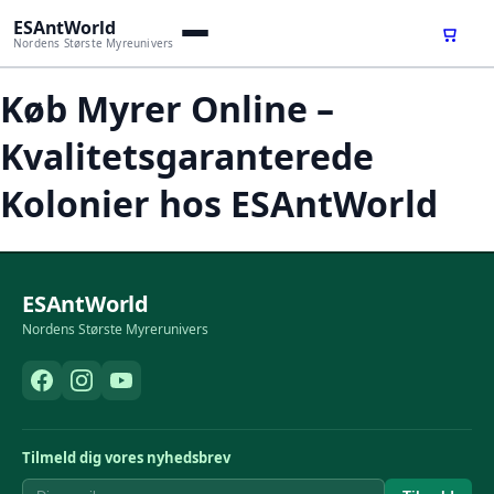
ESAntWorld
Nordens Største Myreunivers
Køb Myrer Online –
Kvalitetsgaranterede
Kolonier hos ESAntWorld
ESAntWorld
Nordens Største Myrerunivers
Tilmeld dig vores nyhedsbrev