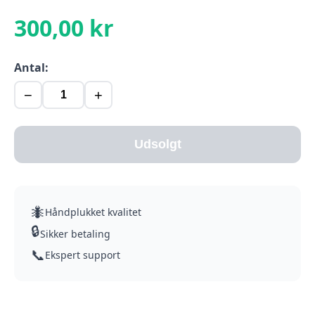
300,00 kr
Antal:
−
+
Udsolgt
🐜
Håndplukket kvalitet
🔒
Sikker betaling
📞
Ekspert support