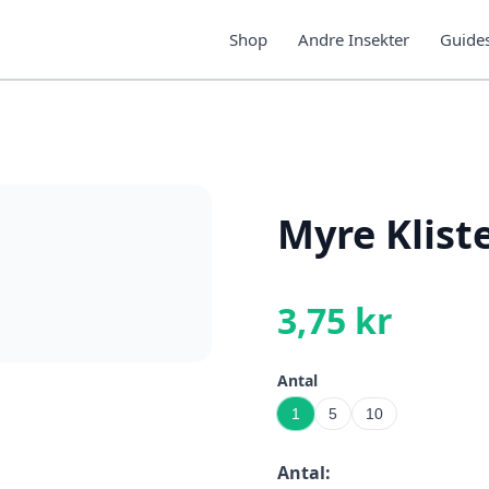
Shop
Andre Insekter
Guide
Myre Klis
3,75 kr
Antal
1
5
10
Antal: