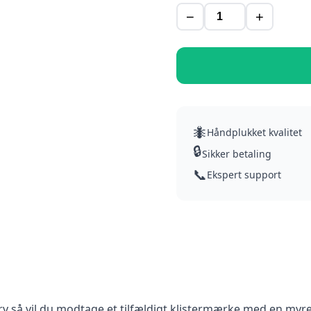
−
+
🐜
Håndplukket kvalitet
🔒
Sikker betaling
📞
Ekspert support
kurv så vil du modtage et tilfældigt klistermærke med en myr