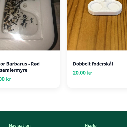
or Barbarus - Rød
Dobbelt foderskål
samlermyre
20,00 kr
00 kr
Navigation
Hjælp