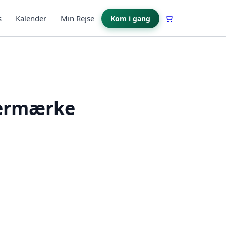
s
Kalender
Min Rejse
Kom i gang
termærke